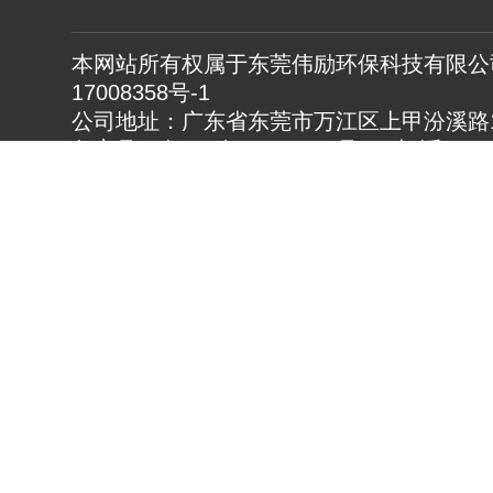
本网站所有权属于东莞伟励环保科技有限公司
17008358号-1
公司地址：广东省东莞市万江区上甲汾溪路1
备案号：粤ICP备17008358号 电 话：0769
23883630 传真：0769-23883982
热门搜索：通风降温设备,厂房降温设备,车
www.gdwlhb.cn