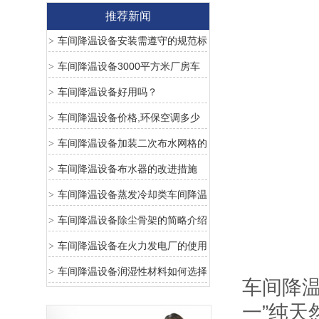
推荐新闻
车间降温设备安装需遵守的规范标
>
准
车间降温设备3000平方米厂房车
>
间降温需要安装多少台环保空调
车间降温设备好用吗？
>
车间降温设备价格,环保空调多少
>
钱一台最新报价
车间降温设备加装二次布水网格的
>
好处
车间降温设备布水器的改进措施
>
车间降温设备蒸发冷却类车间降温
>
设备优点
车间降温设备除尘骨架的简略介绍
>
车间降温设备在火力发电厂的使用
>
车间降温设备润湿性材料如何选择
>
车间降
一”纯天