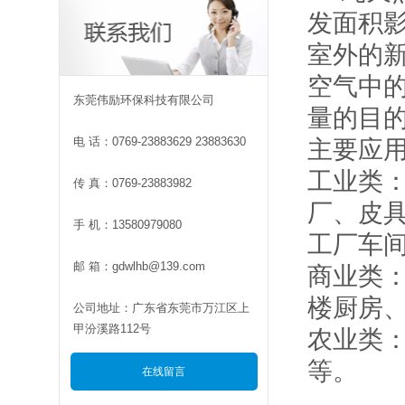
发面积
室外的
空气中
东莞伟励环保科技有限公司
量的目
电 话：0769-23883629 23883630
主要应
工业类
传 真：0769-23883982
厂、皮
手 机：13580979080
工厂车
邮 箱：gdwlhb@139.com
商业类
楼厨房
公司地址：广东省东莞市万江区上
甲汾溪路112号
农业类
等。
在线留言