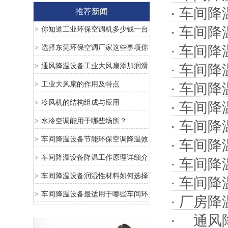
·
车间降
推荐新闻
·
车间降
你知道工业环保空调机多少钱一台
>
吗？这些坑一定要避免
·
车间降
选择东莞环保空调厂家这些事项你
>
知道吗？
通风降温设备工业大风扇添加润滑
·
车间降
>
油的保养
工业大风扇的作用及特点
>
·
车间降
冷风机的结构组成与应用
>
·
车间降
水冷空调能用于哪些场所？
>
·
车间降
车间降温设备节能环保空调降温效
>
·
车间降
果怎么样？
车间降温设备降温工作原理详细介
>
·
车间降
绍
车间降温设备润湿性材料如何选择
>
·
车间降
车间降温设备最适用于哪些车间环
>
·
厂房降
境
·
通风降