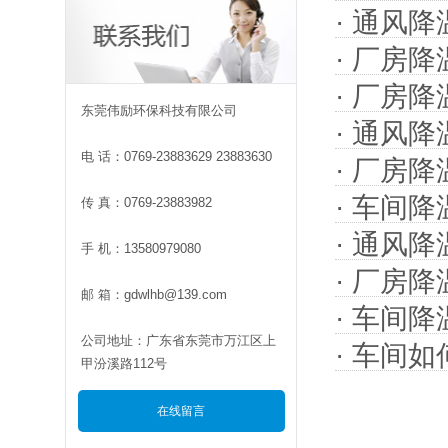
·
通风降
·
厂房降
·
厂房降
东莞伟励环保科技有限公司
·
通风降
电 话：0769-23883629 23883630
·
厂房降
·
车间降
传 真：0769-23883982
·
通风降
手 机：13580979080
·
厂房降
邮 箱：gdwlhb@139.com
·
车间降
公司地址：广东省东莞市万江区上
·
车间如
甲汾溪路112号
在线留言