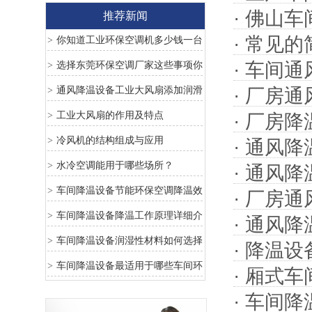
·
佛山车
推荐新闻
·
常见的
你知道工业环保空调机多少钱一台
>
吗？这些坑一定要避免
·
车间通
选择东莞环保空调厂家这些事项你
>
知道吗？
通风降温设备工业大风扇添加润滑
·
厂房通
>
油的保养
工业大风扇的作用及特点
>
·
厂房降
冷风机的结构组成与应用
>
·
通风降
水冷空调能用于哪些场所？
>
·
通风降
车间降温设备节能环保空调降温效
>
·
厂房通
果怎么样？
车间降温设备降温工作原理详细介
>
·
通风降
绍
车间降温设备润湿性材料如何选择
>
·
降温设
车间降温设备最适用于哪些车间环
>
·
厢式车
境
·
车间降