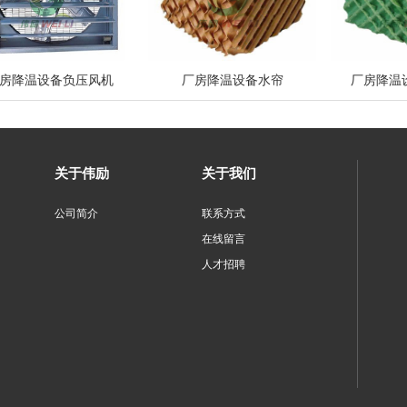
房降温设备负压风机
厂房降温设备水帘
厂房降温
关于伟励
关于我们
公司简介
联系方式
在线留言
人才招聘