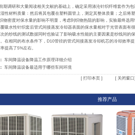
期调研和大量阅读相关文献的基础上，确定采用涤沦针织纤维套作为包
润湿性材料质量：然后将其包覆在塑料圆管上，测定其整体质量；之后将塑
物密度对保水量的影响不明显，考虑到织物热阻的影响，实验最终选用较
覆吸水性针织套后管式间接蒸发冷却器表面的保水量相对于光管表面有很
层次的纱线的测试数据同时也验证了影响吸水性能的主要因素是纱线间的
。在相同的布水条件下，D10管径的管式间接蒸发冷却机芯的冷却效率提
率提高了5%左右。
：
车间降温设备降温工作原理详细介绍
：
车间降温设备最适用于哪些车间环境
[
打印本页
] [
关闭窗口
推荐产品