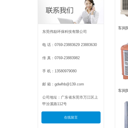
车间
东莞伟励环保科技有限公司
电 话：0769-23883629 23883630
传 真：0769-23883982
手 机：13580979080
邮 箱：gdwlhb@139.com
车间
公司地址：广东省东莞市万江区上
甲汾溪路112号
在线留言