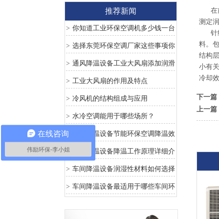
在前
推荐新闻
测定
你知道工业环保空调机多少钱一台
>
针织
吗？这些坑一定要避免
料。包
选择东莞环保空调厂家这些事项你
>
结构
知道吗？
通风降温设备工业大风扇添加润滑
>
小有关
冷却效
油的保养
工业大风扇的作用及特点
>
下一篇
冷风机的结构组成与应用
>
上一篇
水冷空调能用于哪些场所？
>
在线咨询
车间降温设备节能环保空调降温效
>
果怎么样？
伟励环保-李小姐
车间降温设备降温工作原理详细介
>
绍
车间降温设备润湿性材料如何选择
>
车间降温设备最适用于哪些车间环
>
境