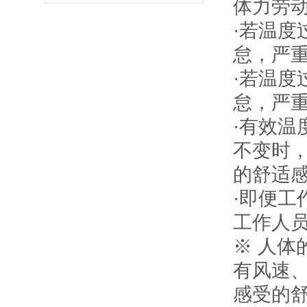
体力劳
·若温
怠，严
·若温
怠，严
·有效
不变时
的舒适
·即便
工作人
※ 人
有风速
感受的