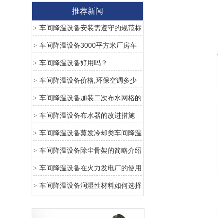
推荐新闻
车间降温设备安装需遵守的规范标
>
准
车间降温设备3000平方米厂房车
>
间降温需要安装多少台环保空调
车间降温设备好用吗？
>
车间降温设备价格,环保空调多少
>
钱一台最新报价
车间降温设备加装二次布水网格的
>
好处
车间降温设备布水器的改进措施
>
车间降温设备蒸发冷却类车间降温
>
设备优点
车间降温设备除尘骨架的简略介绍
>
车间降温设备在火力发电厂的使用
>
车间降温设备润湿性材料如何选择
>