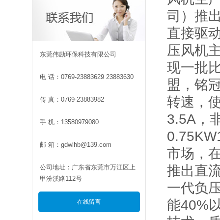
司）推出
直接驱
压风机
东莞伟励环保科技有限公司
现一批
电 话：0769-23883629 23883630
盟，铭
转速，使
传 真：0769-23883982
3.5A
手 机：13580979080
0.75
邮 箱：gdwlhb@139.com
市场，
推出直流
公司地址：广东省东莞市万江区上
甲汾溪路112号
一代负
能40
在线留言