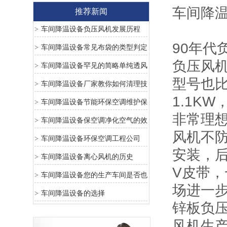
车间降
推荐新闻
车间降温设备负压风机发展历程
>
90年
车间降温设备常见布袋的类型判定
>
负压风
车间降温设备罕见的简略单纯透风
>
型号也比
方法
车间降温设备厂家教你如何清理技
>
1.1K
巧
车间降温设备节能环保空调维护保
>
非常理
养
车间降温设备保空调净化空气的效
>
风机不
果及作用
车间降温设备环保空调工程公司
>
安装，
车间降温设备离心风机的历史
>
V皮带
车间降温设备您的生产车间是否也
>
场进一
存在着以下问题？
车间降温设备的选择
>
锌板负
风机生