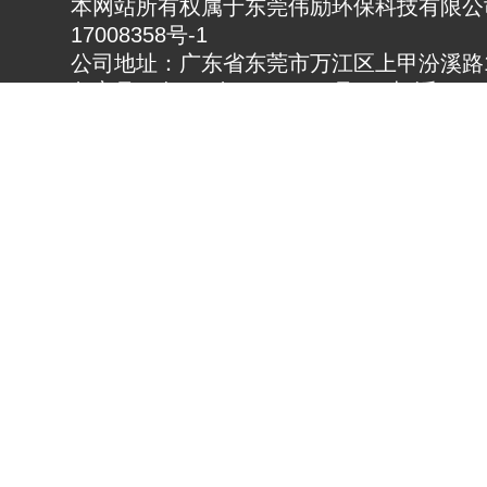
本网站所有权属于东莞伟励环保科技有限公司
17008358号-1
公司地址：广东省东莞市万江区上甲汾溪路1
备案号：粤ICP备17008358号 电 话：0769
23883630 传真：0769-23883982
热门搜索：通风降温设备,厂房降温设备,车
www.gdwlhb.cn