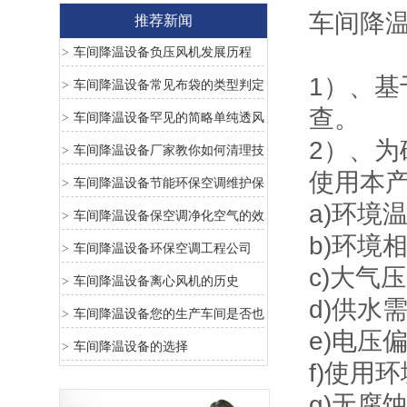
车间降
推荐新闻
车间降温设备负压风机发展历程
>
1）、
车间降温设备常见布袋的类型判定
>
查。
车间降温设备罕见的简略单纯透风
>
2）、
方法
车间降温设备厂家教你如何清理技
>
使用本
巧
车间降温设备节能环保空调维护保
>
a)环境
养
车间降温设备保空调净化空气的效
>
b)环境
果及作用
车间降温设备环保空调工程公司
>
c)大气压
车间降温设备离心风机的历史
>
d)供水需
车间降温设备您的生产车间是否也
>
e)电压
存在着以下问题？
车间降温设备的选择
>
f)使用
g)无腐