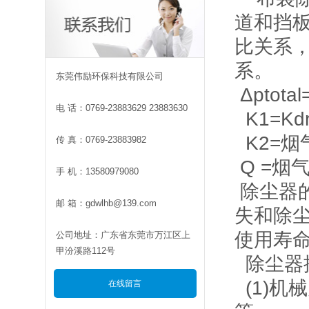
道和挡
比关系，
系。
东莞伟励环保科技有限公司
Δptota
电 话：0769-23883629 23883630
K1=Kd
K2=烟
传 真：0769-23883982
Q =烟
手 机：13580979080
除尘器
邮 箱：gdwlhb@139.com
失和除
使用寿
公司地址：广东省东莞市万江区上
甲汾溪路112号
除尘器
(1)机
在线留言