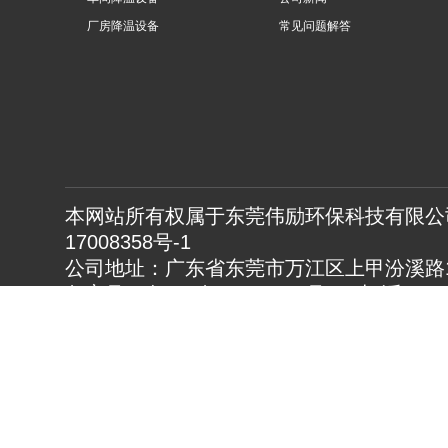
厂房降温设备
常见问题解答
本网站所有权属于东莞伟励环保科技有限公司
17008358号-1
公司地址：广东省东莞市万江区上甲汾溪路1
备案号：粤ICP备17008358号 电 话：0769
23883630 传真：0769-23883982
热门搜索：通风降温设备,厂房降温设备,车
www.gdwlhb.cn