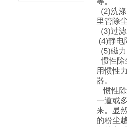
等。
(2)洗
里管除
(3)过
(4)静
(5)磁
惯性除
用惯性
器。
惯性除
一道或
来。显
的粉尘