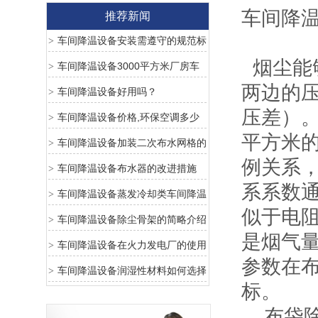
车间降
推荐新闻
车间降温设备安装需遵守的规范标
>
烟尘能
准
车间降温设备3000平方米厂房车
>
两边的压
间降温需要安装多少台环保空调
车间降温设备好用吗？
>
压差）
车间降温设备价格,环保空调多少
>
平方米的
钱一台最新报价
车间降温设备加装二次布水网格的
>
例关系
好处
车间降温设备布水器的改进措施
>
系系数
车间降温设备蒸发冷却类车间降温
>
似于电
设备优点
车间降温设备除尘骨架的简略介绍
>
是烟气量
车间降温设备在火力发电厂的使用
>
参数在
车间降温设备润湿性材料如何选择
>
标。
布袋除