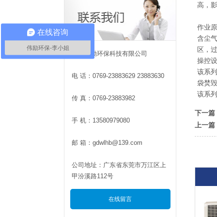
高，
作业
在线咨询
含尘
伟励环保-李小姐
区，
东莞伟励环保科技有限公司
操控
该系
电 话：0769-23883629 23883630
袋焚
该系列
传 真：0769-23883982
下一篇
手 机：13580979080
上一篇
邮 箱：gdwlhb@139.com
公司地址：广东省东莞市万江区上
甲汾溪路112号
在线留言