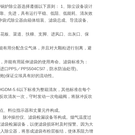
锅炉除尘器选择遵循以下原则： 1、除尘设备设计
、可靠、先进，具有运行平稳、低阻、低能耗、清灰效
脉冲袋式除尘器由箱体组装、滤袋总成、导流设备、
器、花板、渠道、扶梯、支脚、进风口、出灰口、保
光能有用分配含尘气体，并且对大颗粒进行别离，避
利，并能有用延伸滤袋的使用寿命。滤袋标准为：
(进口PPS／PPS504CSl7，防水防油处理)。
气炮)保证尘埃具有好的流动性。
DM-5.6以下标准为整箱清灰，其他标准在每个
冲反吹清灰一次，守时发动一次电磁阀，将脉冲反吹
测点、料位指示器和丈量元件构成。
、脉冲操控仪、滤袋检漏设备等构成。烟气温度过
的滤袋检漏设备，以便滤袋损坏时及时报警。因为大
进入除尘器，将形成滤袋布粉层板结，使体系阻力增