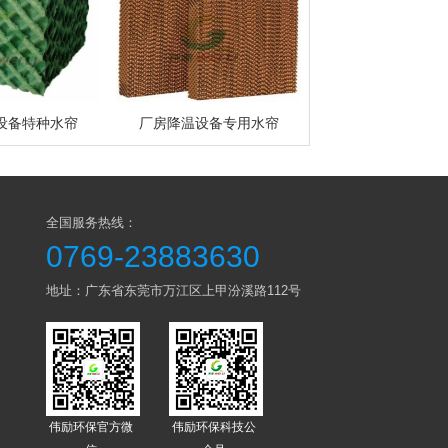
设备特种水帘
厂房降温设备专用水帘
全国服务热线：
0769-23883630
地址：广东省东莞市万江区上甲汾溪路112号
伟励环保官方微
伟励环保科技公