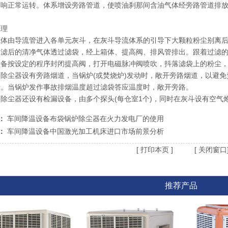
影响正常运转。体系增设旁路管道，使喷油刹那间含油气体经旁路管道排
原理
气体由导流管进入各单元灰斗，在灰斗导流体系的引导下大颗粒粉尘别离
过滤后的清净气体透过滤袋，经上箱体、提高阀、排风管排出。跟着过滤
设备按设定的程序封闭提高阀，打开电磁脉冲阀喷吹，抖落滤袋上的粉尘
列除尘器设有旁路烟道，当锅炉(或焚烧炉)发动时，敞开旁路烟道，以避
毁。当锅炉发作事故排烟温度超过滤袋答应温度时，敞开旁路。
除尘器还设有检漏设备，由多个探头(每仓室1个)，同时在灰斗设有空气
：
车间降温设备布袋锅炉除尘器在火力发电厂的使用
：
车间降温设备中国激光加工机床进口市场前景分析
[
打印本页
] [
关闭窗口
推荐产品