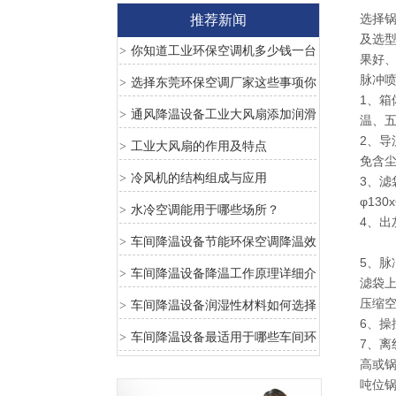
选择
推荐新闻
及选型
你知道工业环保空调机多少钱一台
>
果好、
吗？这些坑一定要避免
脉冲
选择东莞环保空调厂家这些事项你
>
1、箱
知道吗？
通风降温设备工业大风扇添加润滑
>
温、
2、导
油的保养
工业大风扇的作用及特点
>
免含
冷风机的结构组成与应用
>
3、
φ13
水冷空调能用于哪些场所？
>
4、出
车间降温设备节能环保空调降温效
>
5、脉
果怎么样？
车间降温设备降温工作原理详细介
>
滤袋
绍
压缩
车间降温设备润湿性材料如何选择
>
6、操
车间降温设备最适用于哪些车间环
>
7、
高或
境
吨位