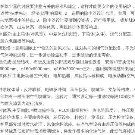
锅炉除尘器的时候要注意有关的标准和规定，这样才能更安全的使用锅炉，
遵循“技术先进、经济实用”的原则; 2、选用的除尘器设计合理、实用
占地面积小等特点; 3、除尘器设计要做到投资省，运行费用低。 锅炉
喷吹体系、出灰体系、操控体系，离线维护体系等构成。
体部分:由上箱体(净风室)、中箱体(过滤室)、下箱体(灰斗)、烟气分配
五颜六色面板等构成。
流设备：选用国际上***领先的进风方法，规划共同的烟气分配设备，不
尘气体冲刷滤袋，进一步进步除尘功率，进步滤袋的使用寿命。
滤袋总成:滤袋结构、布袋及挂袋的衔接规划选用自锁设备，安装和替换便
0x6000mm、φ160x6000mm、φ160x7000mm三种，选用聚苯硫醚针刺毡
灰体系:由电振动器(空气炮)、电加热器、灰位指示器构成、电振动器(空
冲喷吹体系：反冲联箱、电磁脉冲阀、承压接头、喷嘴管、支架等构成。HG
上部均有一根压缩空气喷嘴管。运转时，通常设定每一排滤袋每隔10S脉
空气喷入滤袋内进行清灰。
控体系:主要由脉冲喷吹操控仪、PLC电脑操控柜、热电阻温度计、静压
离线维护体系：主要由旁路阀、差压设备、料位计、测温仪、压力检查设备
锅炉尾部复燃时喷水处理，以免烧坏滤袋。在净气室设有由差压仪等构成
锅炉焚烧及低负荷时需求喷洒燃油，将发作很多的含油气体，此烟气直接