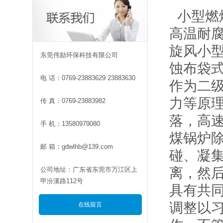
小型燃
高温耐
旋风小
东莞伟励环保科技有限公司
蚀布袋
电 话：0769-23883629 23883630
作为二
力等原
传 真：0769-23883982
落，高
手 机：13580979080
煤锅炉
邮 箱：gdwlhb@139.com
碰、凝
离，然
公司地址：广东省东莞市万江区上
甲汾溪路112号
具有共
调整以
在线留言