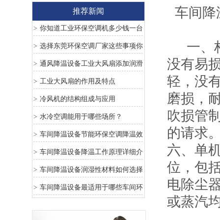
车间降
推荐新闻
你知道工业环保空调机多少钱一台
>
一、构
吗？这些坑一定要避免
选择东莞环保空调厂家这些事项你
>
没有易
知道吗？
通风降温设备工业大风扇添加润滑
>
轻，没
油的保养
工业大风扇的作用及特点
>
磨损，耐
冷风机的结构组成与应用
>
吹损管
水冷空调能用于哪些场所？
>
的请求
车间降温设备节能环保空调降温效
>
六、单
果怎么样？
车间降温设备降温工作原理详细介
>
位，包
绍
车间降温设备润湿性材料如何选择
>
电除尘
车间降温设备最适用于哪些车间环
>
或蒸汽
境