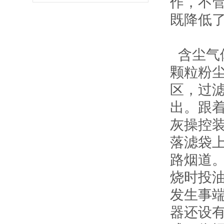
作，不
既降低
含尘气
颗粒粉
区，过
出。跟
灰操控
落滤袋
路烟道
烧时投
发生事
器还设