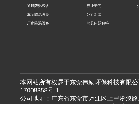
通风降温设备
行业新闻
车间降温设备
公司新闻
厂房降温设备
常见问题解答
本网站所有权属于东莞伟励环保科技有限公司
17008358号-1
公司地址：广东省东莞市万江区上甲汾溪路1
备案号：粤ICP备17008358号 电 话：0769
23883630 传真：0769-23883982
热门搜索：通风降温设备,厂房降温设备,车
www.gdwlhb.cn