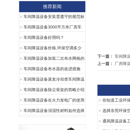
推荐新闻
车间降温设备安装需遵守的规范标
>
准
车间降温设备3000平方米厂房车
>
间降温需要安装多少台环保空调
车间降温设备好用吗？
>
车间降温设备价格,环保空调多少
>
下一篇：
车间降
钱一台最新报价
车间降温设备加装二次布水网格的
>
上一篇：
厂房降
好处
车间降温设备布水器的改进措施
>
车间降温设备蒸发冷却类车间降温
>
设备优点
车间降温设备除尘骨架的简略介绍
>
车间降温设备在火力发电厂的使用
你知道工业环
>
>
车间降温设备润湿性材料如何选择
选择东莞环保
>
>
通风降温设备
>