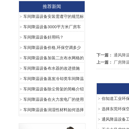
推荐新闻
车间降温设备安装需遵守的规范标
>
准
车间降温设备3000平方米厂房车
>
间降温需要安装多少台环保空调
车间降温设备好用吗？
>
车间降温设备价格,环保空调多少
>
下一篇：
通风降
钱一台最新报价
车间降温设备加装二次布水网格的
>
上一篇：
厂房降
好处
车间降温设备布水器的改进措施
>
车间降温设备蒸发冷却类车间降温
>
设备优点
车间降温设备除尘骨架的简略介绍
>
你知道工业环
>
车间降温设备在火力发电厂的使用
>
选择东莞环保
>
车间降温设备润湿性材料如何选择
>
通风降温设备
>